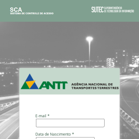
E-mail
*
Data de Nascimento
*